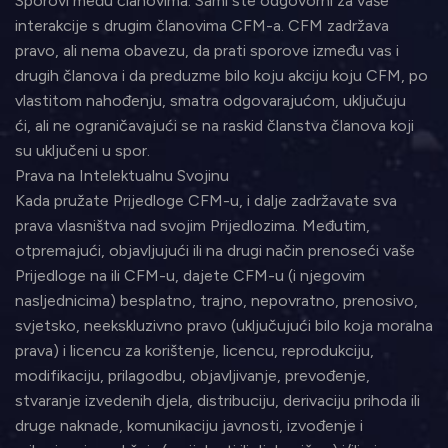
Sporovi među članovima. Sami ste odgovorni za vaše
interakcije s drugim članovima CFM-a. CFM zadržava
pravo, ali nema obavezu, da prati sporove između vas i
drugih članova i da preduzme bilo koju akciju koju CFM, po
vlastitom nahođenju, smatra odgovarajućom, uključuju
ći, ali ne ograničavajući se na raskid članstva članova koji
su uključeni u spor.
Prava na Intelektualnu Svojinu
Kada pružate Prijedloge CFM-u, i dalje zadržavate sva
prava vlasništva nad svojim Prijedlozima. Međutim,
otpremajući, objavljujući ili na drugi način prenoseći vaše
Prijedloge na ili CFM-u, dajete CFM-u (i njegovim
nasljednicima) besplatno, trajno, nepovratno, prenosivo,
svjetsko, neekskluzivno pravo (uključujući bilo koja moralna
prava) i licencu za korištenje, licencu, reprodukciju,
modifikaciju, prilagodbu, objavljivanje, prevođenje,
stvaranje izvedenih djela, distribuciju, derivaciju prihoda ili
druge naknade, komunikaciju javnosti, izvođenje i