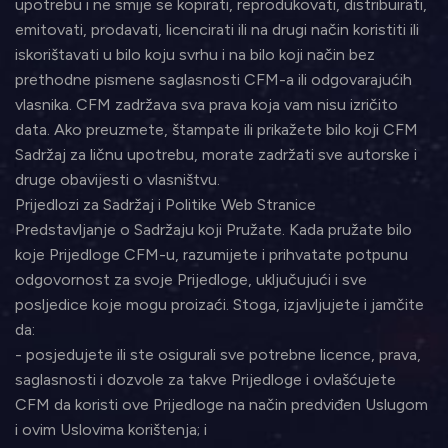
upotrebu i ne smije se kopirati, reprodukovati, distribuirati,
emitovati, prodavati, licencirati ili na drugi način koristiti ili
iskorištavati u bilo koju svrhu i na bilo koji način bez
prethodne pismene saglasnosti CFM-a ili odgovarajućih
vlasnika. CFM zadržava sva prava koja vam nisu izričito
data. Ako preuzmete, štampate ili prikažete bilo koji CFM
Sadržaj za ličnu upotrebu, morate zadržati sve autorske i
druge obavijesti o vlasništvu.
Prijedlozi za Sadržaj i Politike Web Stranice
Predstavljanje o Sadržaju koji Pružate. Kada pružate bilo
koje Prijedloge CFM-u, razumijete i prihvatate potpunu
odgovornost za svoje Prijedloge, uključujući i sve
posljedice koje mogu proizaći. Stoga, izjavljujete i jamčite
da:
- posjedujete ili ste osigurali sve potrebne licence, prava,
saglasnosti i dozvole za takve Prijedloge i ovlašćujete
CFM da koristi ove Prijedloge na način predviđen Uslugom
i ovim Uslovima korištenja; i