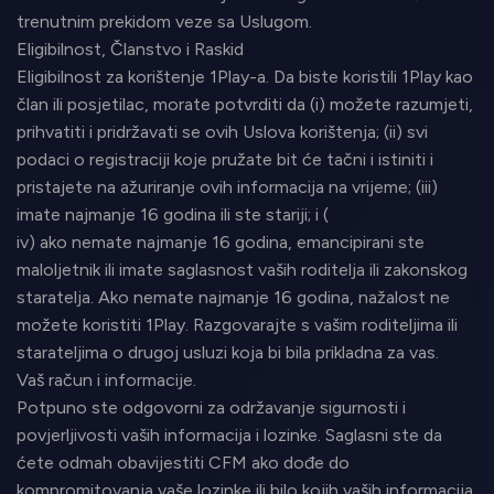
trenutnim prekidom veze sa Uslugom.
Eligibilnost, Članstvo i Raskid
Eligibilnost za korištenje 1Play-a. Da biste koristili 1Play kao
član ili posjetilac, morate potvrditi da (i) možete razumjeti,
prihvatiti i pridržavati se ovih Uslova korištenja; (ii) svi
podaci o registraciji koje pružate bit će tačni i istiniti i
pristajete na ažuriranje ovih informacija na vrijeme; (iii)
imate najmanje 16 godina ili ste stariji; i (
iv) ako nemate najmanje 16 godina, emancipirani ste
maloljetnik ili imate saglasnost vaših roditelja ili zakonskog
staratelja. Ako nemate najmanje 16 godina, nažalost ne
možete koristiti 1Play. Razgovarajte s vašim roditeljima ili
starateljima o drugoj usluzi koja bi bila prikladna za vas.
Vaš račun i informacije.
Potpuno ste odgovorni za održavanje sigurnosti i
povjerljivosti vaših informacija i lozinke. Saglasni ste da
ćete odmah obavijestiti CFM ako dođe do
kompromitovanja vaše lozinke ili bilo kojih vaših informacija