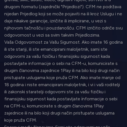
drugom formatu (zajednički "Prijedlozi"). CFM ne podržava
nijedan Prijedlog koji se može pojaviti na ili kroz Uslugu i ne
daje nikakve garancije, izričite ili implicirane, u vezi s
njihovom tačnošću i pouzdanošću. CFM izričito odriče svu
odgovornost u vezi sa svim takvim Prijedlozima.
Vaša Odgovornost za Vašu Sigurnost. Ako imate 16 godina
ili ste stariji, ili ste emancipirani maloljetnik, sami ste
odgovorni za vašu fizičku i finansijsku sigurnost kada
postavljate informacije o sebi na CFM-u, komunicirate s
drugim članovima zajednice 1Play ili na bilo koji drugi način
pristupate uslugama koje pruža CFM. Ako imate manje od
18 godina i niste emancipirani maloljetnik, i vi i vaši roditelji
ili zakonski staratelji odgovorni ste za vašu fizičku i
finansijsku sigurnost kada postavljate informacije o sebi
na CFM-u, komunicirate s drugim članovima 1Play
zajednice ili na bilo koji drugi način pristupate uslugama
koje pruža CFM.