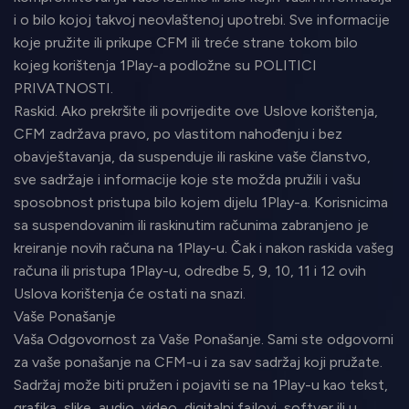
i o bilo kojoj takvoj neovlaštenoj upotrebi. Sve informacije
koje pružite ili prikupe CFM ili treće strane tokom bilo
kojeg korištenja 1Play-a podložne su POLITICI
PRIVATNOSTI.
Raskid. Ako prekršite ili povrijedite ove Uslove korištenja,
CFM zadržava pravo, po vlastitom nahođenju i bez
obavještavanja, da suspenduje ili raskine vaše članstvo,
sve sadržaje i informacije koje ste možda pružili i vašu
sposobnost pristupa bilo kojem dijelu 1Play-a. Korisnicima
sa suspendovanim ili raskinutim računima zabranjeno je
kreiranje novih računa na 1Play-u. Čak i nakon raskida vašeg
računa ili pristupa 1Play-u, odredbe 5, 9, 10, 11 i 12 ovih
Uslova korištenja će ostati na snazi.
Vaše Ponašanje
Vaša Odgovornost za Vaše Ponašanje. Sami ste odgovorni
za vaše ponašanje na CFM-u i za sav sadržaj koji pružate.
Sadržaj može biti pružen i pojaviti se na 1Play-u kao tekst,
grafika, slike, audio, video, digitalni fajlovi, softver ili u