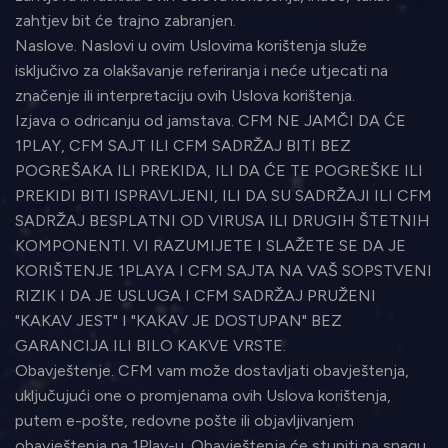
zahtjev bit će trajno zabranjen.
Naslove. Naslovi u ovim Uslovima korištenja služe
isključivo za olakšavanje referiranja i neće utjecati na
značenje ili interpretaciju ovih Uslova korištenja.
Izjava o odricanju od jamstava. CFM NE JAMČI DA ĆE
1PLAY, CFM SAJT ILI CFM SADRŽAJ BITI BEZ
POGREŠAKA ILI PREKIDA, ILI DA ĆE TE POGREŠKE ILI
PREKIDI BITI ISPRAVLJENI, ILI DA SU SADRŽAJI ILI CFM
SADRŽAJ BESPLATNI OD VIRUSA ILI DRUGIH ŠTETNIH
KOMPONENTI. VI RAZUMIJETE I SLAŽETE SE DA JE
KORIŠTENJE 1PLAYA I CFM SAJTA NA VAŠ SOPSTVENI
RIZIK I DA JE USLUGA I CFM SADRŽAJ PRUŽENI
"KAKAV JEST" I "KAKAV JE DOSTUPAN" BEZ
GARANCIJA ILI BILO KAKVE VRSTE.
Obavještenje. CFM vam može dostavljati obavještenja,
uključujući one o promjenama ovih Uslova korištenja,
putem e-pošte, redovne pošte ili objavljivanjem
obavještenja na 1Play-u. Obavještenja će stupiti na snagu