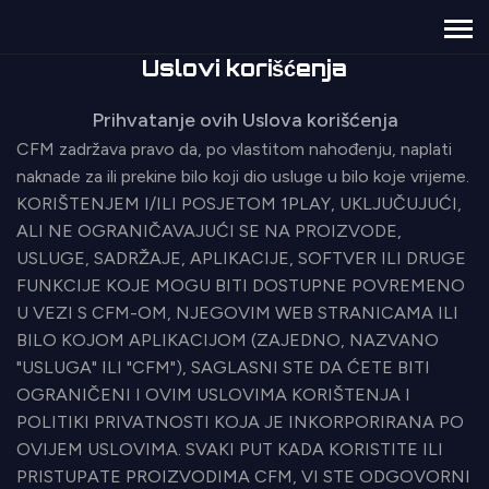
Uslovi korišćenja
Prihvatanje ovih Uslova korišćenja
CFM zadržava pravo da, po vlastitom nahođenju, naplati
naknade za ili prekine bilo koji dio usluge u bilo koje vrijeme.
KORIŠTENJEM I/ILI POSJETOM 1PLAY, UKLJUČUJUĆI,
ALI NE OGRANIČAVAJUĆI SE NA PROIZVODE,
USLUGE, SADRŽAJE, APLIKACIJE, SOFTVER ILI DRUGE
FUNKCIJE KOJE MOGU BITI DOSTUPNE POVREMENO
U VEZI S CFM-OM, NJEGOVIM WEB STRANICAMA ILI
BILO KOJOM APLIKACIJOM (ZAJEDNO, NAZVANO
"USLUGA" ILI "CFM"), SAGLASNI STE DA ĆETE BITI
OGRANIČENI I OVIM USLOVIMA KORIŠTENJA I
POLITIKI PRIVATNOSTI KOJA JE INKORPORIRANA PO
OVIJEM USLOVIMA. SVAKI PUT KADA KORISTITE ILI
PRISTUPATE PROIZVODIMA CFM, VI STE ODGOVORNI