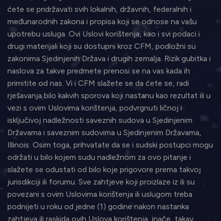
ćete se pridržavati svih lokalnih, državnih, federalnih i
međunarodnih zakona i propisa koji se odnose na vašu
upotrebu usluga. Ovi Uslovi korištenja, kao i svi podaci i
drugi materijali koji su dostupni kroz CFM, podložni su
zakonima Sjedinjenih Država i drugih zemalja. Rizik gubitka i
naslova za takve predmete prenosi se na vas kada ih
primitite od nas. Vi i CFM slažete se da ćete se, radi
rješavanja bilo kakvih sporova koji nastanu kao rezultat ili u
vezi s ovim Uslovima korištenja, podvrgnuti ličnoj i
isključivoj nadležnosti saveznih sudova u Sjedinjenim
Državama i saveznim sudovima u Sjedinjenim Državama,
Illinois. Osim toga, prihvatate da se i sudski postupci mogu
održati u bilo kojem sudu nadležnom za ovo pitanje i
slažete se odustati od bilo koje prigovore prema takvoj
jurisdikciji ili forumu. Sve zahtjeve koji proizlaze iz ili su
povezani s ovim Uslovima korištenja ili uslugom treba
podnijeti u roku od jedne (1) godine nakon nastanka
zahtjeva ili raskida ovih Uslova korištenja, inače, takav