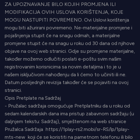
ZA UPOZNAVANJE BILO KOJIH PROMJENA ILI
MODIFIKACIJA OVIH USLOVA KORIŠTENJA, KOJE
MOGU NASTUPITI POVREMENO. Ovi Uslovi korištenja
mogu biti ažurirani povremeno. Ne-materijalne promjene i
pojašnjenja stupit će na snagu odmah, a materijalne
promjene stupit će na snagu u roku od 30 dana od njihove
objave na ovoj web stranici. Gdje su promjene materijalne,
također možemo odlučiti poslati e-poštu svim našim
registrovanim korisnicima sa novim detaljima i to je u
našem isključivom nahođenju da li ćemo to učiniti ili ne.
Datum posljednjih revizija također će se pojaviti na ovoj
stranici.
Opis Pretplate na Sadržaj
- Pružalac sadržaja omogućuje Pretplatniku da u roku od
sedam kalendarskih dana ima pristup zabavnom sadržaju (u
daljnjem tekstu: Sadržaj), smještenom na web stranice
Pružalca Sadržaja https://1play-rs2.mobi/sr-RS/lp/1play-
mts-new koji će se koristiti na pametnom telefonu ili bilo