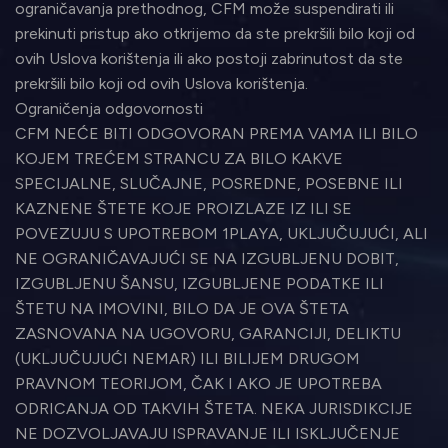
ograničavanja prethodnog, CFM može suspendirati ili
prekinuti pristup ako otkrijemo da ste prekršili bilo koji od
ovih Uslova korištenja ili ako postoji zabrinutost da ste
prekršili bilo koji od ovih Uslova korištenja.
Ograničenja odgovornosti
CFM NEĆE BITI ODGOVORAN PREMA VAMA ILI BILO
KOJEM TREĆEM STRANCU ZA BILO KAKVE
SPECIJALNE, SLUČAJNE, POSREDNE, POSEBNE ILI
KAZNENE ŠTETE KOJE PROIZLAZE IZ ILI SE
POVEZUJU S UPOTREBOM 1PLAYA, UKLJUČUJUĆI, ALI
NE OGRANIČAVAJUĆI SE NA IZGUBLJENU DOBIT,
IZGUBLJENU ŠANSU, IZGUBLJENE PODATKE ILI
ŠTETU NA IMOVINI, BILO DA JE OVA ŠTETA
ZASNOVANA NA UGOVORU, GARANCIJI, DELIKTU
(UKLJUČUJUĆI NEMAR) ILI BILIJEM DRUGOM
PRAVNOM TEORIJOM, ČAK I AKO JE UPOTREBA
ODRICANJA OD TAKVIH ŠTETA. NEKA JURISDIKCIJE
NE DOZVOLJAVAJU ISPRAVANJE ILI ISKLJUČENJE