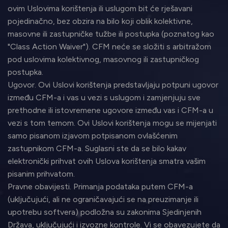
ovim Uslovima korištenja ili uslugom bit će rješavani
pojedinačno, bez obzira na bilo koji oblik kolektivne,
masovne ili zastupničke tužbe ili postupka (poznatog kao
"Class Action Waiver"). CFM neće se složiti s arbitražom
pod uslovima kolektivnog, masovnog ili zastupničkog
postupka.
Ugovor. Ovi Uslovi korištenja predstavljaju potpuni ugovor
između CFM-a i vas u vezi s uslugom i zamjenjuju sve
prethodne ili istovremene ugovore između vas i CFM-a u
vezi s tom temom. Ovi Uslovi korištenja mogu se mijenjati
samo pisanom izjavom potpisanom ovlašćenim
zastupnikom CFM-a. Suglasni ste da se bilo kakav
elektronički prihvat ovih Uslova korištenja smatra vašim
pisanim prihvatom.
Pravne obavijesti. Primanja podataka putem CFM-a
(uključujući, ali ne ograničavajući se na preuzimanje ili
upotrebu softvera) podložna su zakonima Sjedinjenih
Država, uključujući i izvozne kontrole. Vi se obavezujete da