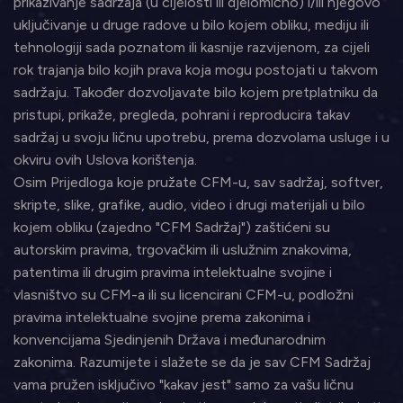
prikazivanje sadržaja (u cijelosti ili djelomično) i/ili njegovo
uključivanje u druge radove u bilo kojem obliku, mediju ili
tehnologiji sada poznatom ili kasnije razvijenom, za cijeli
rok trajanja bilo kojih prava koja mogu postojati u takvom
sadržaju. Također dozvoljavate bilo kojem pretplatniku da
pristupi, prikaže, pregleda, pohrani i reproducira takav
sadržaj u svoju ličnu upotrebu, prema dozvolama usluge i u
okviru ovih Uslova korištenja.
Osim Prijedloga koje pružate CFM-u, sav sadržaj, softver,
skripte, slike, grafike, audio, video i drugi materijali u bilo
kojem obliku (zajedno "CFM Sadržaj") zaštićeni su
autorskim pravima, trgovačkim ili uslužnim znakovima,
patentima ili drugim pravima intelektualne svojine i
vlasništvo su CFM-a ili su licencirani CFM-u, podložni
pravima intelektualne svojine prema zakonima i
konvencijama Sjedinjenih Država i međunarodnim
zakonima. Razumijete i slažete se da je sav CFM Sadržaj
vama pružen isključivo "kakav jest" samo za vašu ličnu