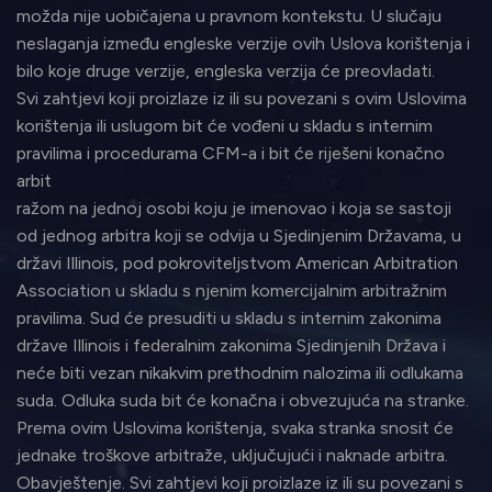
možda nije uobičajena u pravnom kontekstu. U slučaju
neslaganja između engleske verzije ovih Uslova korištenja i
bilo koje druge verzije, engleska verzija će preovladati.
Svi zahtjevi koji proizlaze iz ili su povezani s ovim Uslovima
korištenja ili uslugom bit će vođeni u skladu s internim
pravilima i procedurama CFM-a i bit će riješeni konačno
arbit
ražom na jednoj osobi koju je imenovao i koja se sastoji
od jednog arbitra koji se odvija u Sjedinjenim Državama, u
državi Illinois, pod pokroviteljstvom American Arbitration
Association u skladu s njenim komercijalnim arbitražnim
pravilima. Sud će presuditi u skladu s internim zakonima
države Illinois i federalnim zakonima Sjedinjenih Država i
neće biti vezan nikakvim prethodnim nalozima ili odlukama
suda. Odluka suda bit će konačna i obvezujuća na stranke.
Prema ovim Uslovima korištenja, svaka stranka snosit će
jednake troškove arbitraže, uključujući i naknade arbitra.
Obavještenje. Svi zahtjevi koji proizlaze iz ili su povezani s