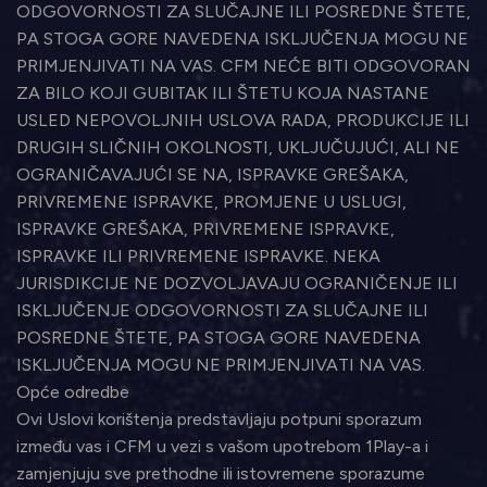
ODGOVORNOSTI ZA SLUČAJNE ILI POSREDNE ŠTETE,
PA STOGA GORE NAVEDENA ISKLJUČENJA MOGU NE
PRIMJENJIVATI NA VAS. CFM NEĆE BITI ODGOVORAN
ZA BILO KOJI GUBITAK ILI ŠTETU KOJA NASTANE
USLED NEPOVOLJNIH USLOVA RADA, PRODUKCIJE ILI
DRUGIH SLIČNIH OKOLNOSTI, UKLJUČUJUĆI, ALI NE
OGRANIČAVAJUĆI SE NA, ISPRAVKE GREŠAKA,
PRIVREMENE ISPRAVKE, PROMJENE U USLUGI,
ISPRAVKE GREŠAKA, PRIVREMENE ISPRAVKE,
ISPRAVKE ILI PRIVREMENE ISPRAVKE. NEKA
JURISDIKCIJE NE DOZVOLJAVAJU OGRANIČENJE ILI
ISKLJUČENJE ODGOVORNOSTI ZA SLUČAJNE ILI
POSREDNE ŠTETE, PA STOGA GORE NAVEDENA
ISKLJUČENJA MOGU NE PRIMJENJIVATI NA VAS.
Opće odredbe
Ovi Uslovi korištenja predstavljaju potpuni sporazum
između vas i CFM u vezi s vašom upotrebom 1Play-a i
zamjenjuju sve prethodne ili istovremene sporazume