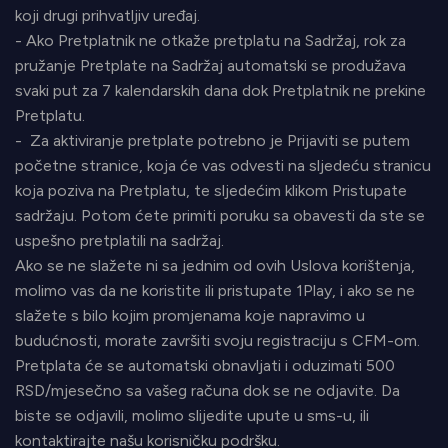
koji drugi prihvatljiv uređaj.
- Ako Pretplatnik ne otkaže pretplatu na Sadržaj, rok za
pružanje Pretplate na Sadržaj automatski se produžava
svaki put za 7 kalendarskih dana dok Pretplatnik ne prekine
Pretplatu.
- Za aktiviranje pretplate potrebno je Prijaviti se putem
početne stranice, koja će vas odvesti na sljedeću stranicu
koja poziva na Pretplatu, te sljedećim klikom Pristupate
sadržaju. Potom ćete primiti poruku sa obavesti da ste se
uspešno pretplatili na sadržaj.
Ako se ne slažete ni sa jednim od ovih Uslova korištenja,
molimo vas da ne koristite ili pristupate 1Play, i ako se ne
slažete s bilo kojim promjenama koje napravimo u
budućnosti, morate završiti svoju registraciju s CFM-om.
Pretplata će se automatski obnavljati i oduzimati 500
RSD/mjesečno sa vašeg računa dok se ne odjavite. Da
biste se odjavili, molimo slijedite upute u sms-u, ili
kontaktirajte našu korisničku podršku.