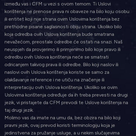
između vas i CFM u vezi s ovom temom. Ti Uslovi
korištenja ne prenose prava ni obaveze na bilo koju osobu
ili entitet koji nije strana ovim Uslovima korištenja bez
prethodne pisane saglasnosti obiju strana. Ukoliko bilo
koja odredba ovih Uslova korištenja bude smatrana
nevažećom, preostale odredbe će ostati na snazi. Naš
neuspjeh da provjerimo ili primjenimo bilo koje pravo ili
odredbu ovih Uslova korištenja neće se smatrati
odricanjem takvog prava ili odredbe. Bilo koji naslov ili
naslovi ovih Uslova korištenja koriste se samo za
olakšavanje reference i ne utiču na značenje ili
interpretaciju ovih Uslova korištenja. Ukoliko se ovim
Uslovima korištenja određuje da ih treba prevesti na drugi
jezik, vi pristajete da CFM prevodi te Uslove korištenja na
taj drugi jezik.
Molimo vas da imate na umu da, bez obzira na bilo koji
pravni jezik, ovaj prevod koristi terminologiju koja je
jedinstvena za pružanje usluge, a u nekim slučajevima