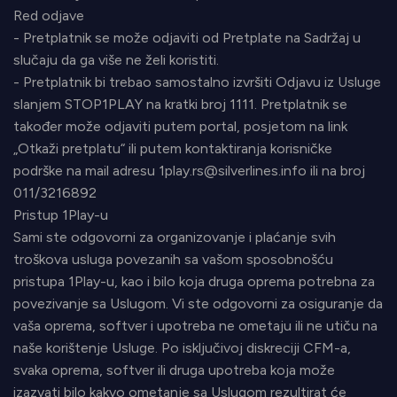
Red odjave
- Pretplatnik se može odjaviti od Pretplate na Sadržaj u
slučaju da ga više ne želi koristiti.
- Pretplatnik bi trebao samostalno izvršiti Odjavu iz Usluge
slanjem STOP1PLAY na kratki broj 1111. Pretplatnik se
također može odjaviti putem portal, posjetom na link
„Otkaži pretplatu“ ili putem kontaktiranja korisničke
podrške na mail adresu 1play.rs@silverlines.info ili na broj
011/3216892
Pristup 1Play-u
Sami ste odgovorni za organizovanje i plaćanje svih
troškova usluga povezanih sa vašom sposobnošću
pristupa 1Play-u, kao i bilo koja druga oprema potrebna za
povezivanje sa Uslugom. Vi ste odgovorni za osiguranje da
vaša oprema, softver i upotreba ne ometaju ili ne utiču na
naše korištenje Usluge. Po isključivoj diskreciji CFM-a,
svaka oprema, softver ili druga upotreba koja može
izazvati bilo kakvo ometanje sa Uslugom rezultirat će