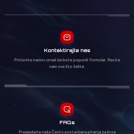
Kontaktirajte nas
Pritisnite naslov iznad da biste popunili formular. Recite
nam sve što želite.
FAQs
Pregledajte naša Često postavljana pitanja za brze