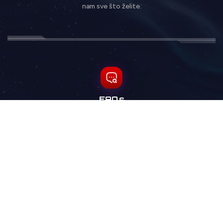
nam sve što želite.
FAQs
Pregledajte naša Često postavljana pitanja za brze
odgovore na uobičajena pitanja.
Copyright © 2026 - CFM. Sva prava zadržana.
Uslovi
Otkaži
Podrška
Privatnost